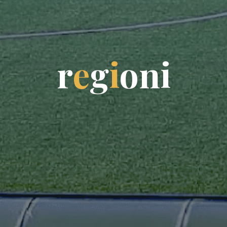
r
e
g
i
o
n
i