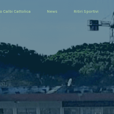
o Calbi Cattolica
News
Ritiri Sportivi