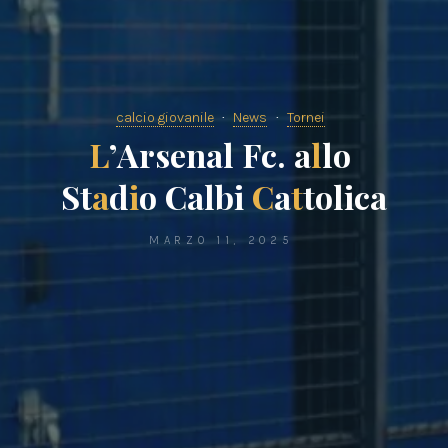
calcio giovanile
News
Tornei
L
’
A
r
s
e
n
a
l
F
c
.
a
l
l
o
S
t
a
d
i
o
C
a
l
b
i
C
a
t
t
o
l
i
c
a
MARZO 11, 2025