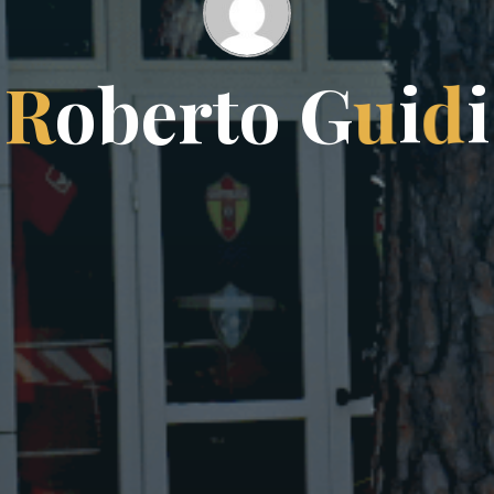
R
o
b
e
r
t
o
G
u
i
d
i