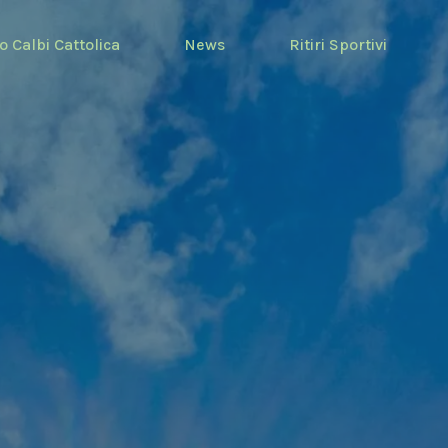
o Calbi Cattolica
News
Ritiri Sportivi