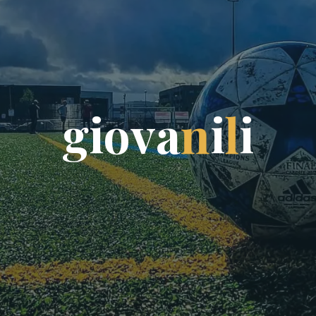
g
i
o
v
a
n
i
l
i