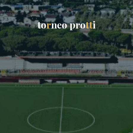
t
o
r
n
e
o
p
r
o
t
t
i